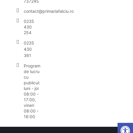
737245
contact@primariafalciu.ro
0235
430
254
0235
430
361
Program
de lucru
cu
publicul:
luni - joi
08:00 -
17:00,
vineri
08:00 -
16:00
Open