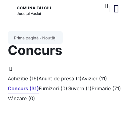
COMUNA FĂLCIU
Județul
Vaslui
și serviciile publice
Prima pagină
Noutăți
Concurs
Achiziție (16)
Anunț de presă (1)
Avizier (11)
Concurs (31)
Furnizori (0)
Guvern (1)
Primărie (71)
Vânzare (0)