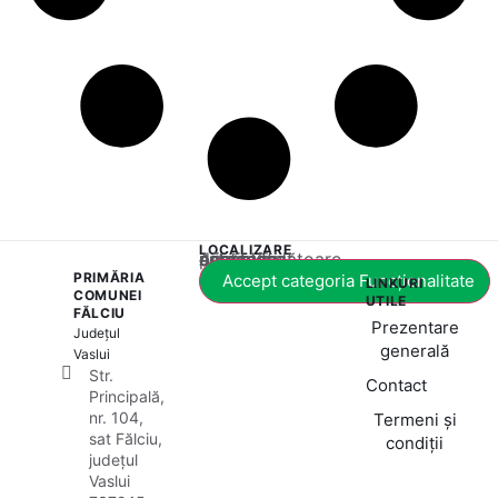
LOCALIZARE
Acest conținut este blocat până când acceptați categoria corespunzătoare de cookie-uri.
PRIMĂRIA
Accept categoria Funcționalitate
LINKURI
COMUNEI
UTILE
FĂLCIU
Prezentare
Județul
generală
Vaslui
Str.
Contact
Principală,
nr. 104,
Termeni și
sat Fălciu,
condiții
județul
Vaslui